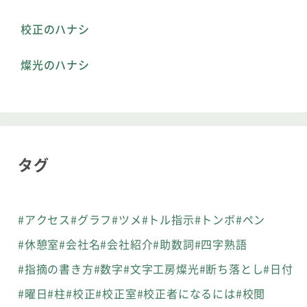
校正のハナシ
燦光のハナシ
タグ
#アクセス
#グラフ
#ツメ
#トル指示
#トンボ
#ペン
#休憩室
#会社名
#会社紹介
#助数詞
#四字熟語
#指摘の書き方
#数字
#文字工房燦光
#断ち落とし
#日付
#曜日
#柱
#校正
#校正室
#校正者になるには
#校閲