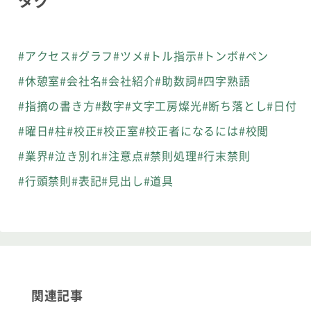
#アクセス
#グラフ
#ツメ
#トル指示
#トンボ
#ペン
#休憩室
#会社名
#会社紹介
#助数詞
#四字熟語
#指摘の書き方
#数字
#文字工房燦光
#断ち落とし
#日付
#曜日
#柱
#校正
#校正室
#校正者になるには
#校閲
#業界
#泣き別れ
#注意点
#禁則処理
#行末禁則
#行頭禁則
#表記
#見出し
#道具
関連記事