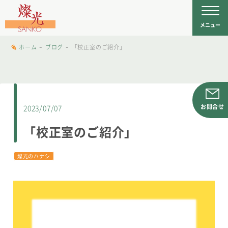
文字工房燦光
を
メニュー
-
-
ホーム
ブログ
「校正室のご紹介」
2023/07/07
「校正室のご紹介」
燦光のハナシ