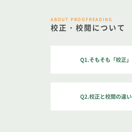
ABOUT PROOFREADING
校正・校閲について
Q1.そもそも「校正
校正とは、「文字の誤
すこと」。（広辞苑よ
Q2.校正と校閲の違
原稿と齟齬がないか一
作物の誤りを正す作業
「校正」とは文字・文