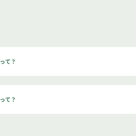
」って？
りをくらべ正すこと」「校正刷を原稿と引き合わせて、文字
り）
いって？
字一句突き合わせをしたり、修正指示が正しく直っているか
です。
章を比べ合わせて、誤りを正すこと。作業としては、校正紙