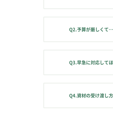
校正対象物の詳細をお
まずはお気軽にお問合
Q2.予算が厳しくて
事前に希望金額をお伝
します。
Q3.早急に対応して
作業内容や分量、対応
校正者を増やして対応
Q4.資材の受け渡し