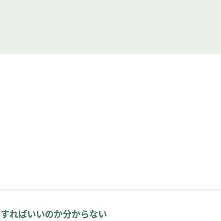
になります。
正紙に書かれている文字・文章の意味を読み取り、内容とし
象物（校正紙）のみを見ることになります。
・赤字照合・指定外変化チェック」、
表記統一・事実確認」を行います。
は「
サービス一覧
」へ】
をすればいいのか分からない