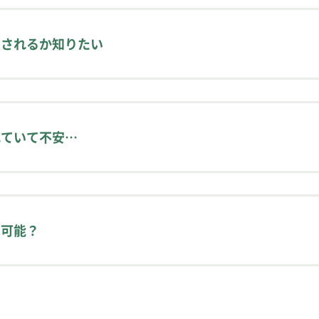
ータでのやり取りで問題ございません。もちろん、現物をお
品されるか知りたい
、臨機応変に対応いたします。
校正紙・ゲラ）を印刷して、手書きで書き込みを入れたもの
。
れていて不安…
やコメント機能を使用した画面上での校正や、現物のお戻
れていない機密事項に触れる機会が多くあります。
者と秘密保持契約を締結しており、どのような情報であれ
は可能？
を義務づけております。
報であれば、出張校正でのご対応も可能です。
0までにご連絡をいただければ変更は可能です。その場合、料