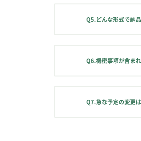
すべてPDFなどのデ
です。
Q5.どんな形式で納
資材の状況にあわせて
基本的には校正対象（
ータで納品しています
Q6.機密事項が含ま
ご希望に応じて、注釈
校正作業では、公表さ
弊社ではすべての校正
Q7.急な予定の変更
絶対に漏洩しないこと
外部に持ち出せない情
原則、前日の17:0