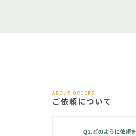
対象物を比較すること
一方、「校閲」とは校
作業としては一つの対
作業内容としては、
校正の場合「原稿照合
校閲の場合「素読み・
【各作業の詳しい内容
ABOUT ORDERS
ご依頼について
Q1.どのように依頼