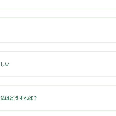
伺いすることで、ふさわしい校正方法のご提案が可能です
せください。
…
えいただければ、必要な作業や方法を検討し、その範囲で
ほしい
人数によって、かかる期間も大きく変わってきますので、
したりすることで短い納期にも対応可能です。
方法はどうすれば？