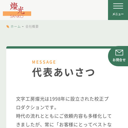
文字工房燦光
を
メニュー
-
ホーム
会社概要
お問合せ
MESSAGE
代表あいさつ
文字工房燦光は1998年に設立された校正プ
ロダクションです。
時代の流れとともにご依頼内容も多様化して
きましたが、常に「お客様にとってベストな