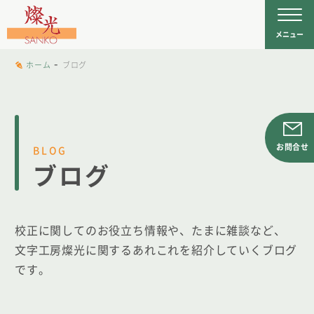
文字工房燦光
を
メニュー
-
ホーム
ブログ
お問合せ
BLOG
ブログ
校正に関してのお役立ち情報や、たまに雑談など、
文字工房燦光に関するあれこれを紹介していくブログ
です。