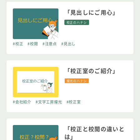
「見出しにご用心」
校正のハナシ
#校正
#校閲
#注意点
#見出し
「校正室のご紹介」
燦光のハナシ
#会社紹介
#文字工房燦光
#校正室
「校正と校閲の違いと
は」