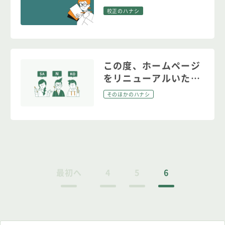
校正のハナシ
この度、ホームページ
をリニューアルいたし
ました。
そのほかのハナシ
最初へ
4
5
6