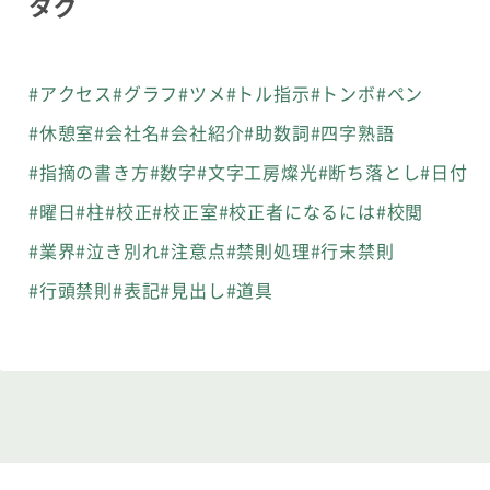
タグ
#アクセス
#グラフ
#ツメ
#トル指示
#トンボ
#ペン
#休憩室
#会社名
#会社紹介
#助数詞
#四字熟語
#指摘の書き方
#数字
#文字工房燦光
#断ち落とし
#日付
#曜日
#柱
#校正
#校正室
#校正者になるには
#校閲
#業界
#泣き別れ
#注意点
#禁則処理
#行末禁則
#行頭禁則
#表記
#見出し
#道具