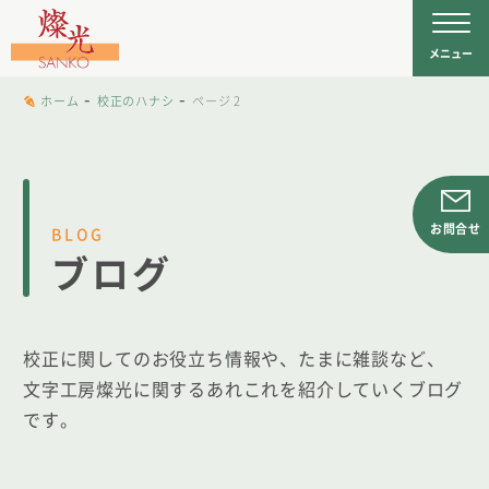
文字工房燦光
を
メニュー
-
-
ホーム
校正のハナシ
ページ 2
お問合せ
BLOG
ブログ
校正に関してのお役立ち情報や、たまに雑談など、
文字工房燦光に関するあれこれを紹介していくブログ
です。