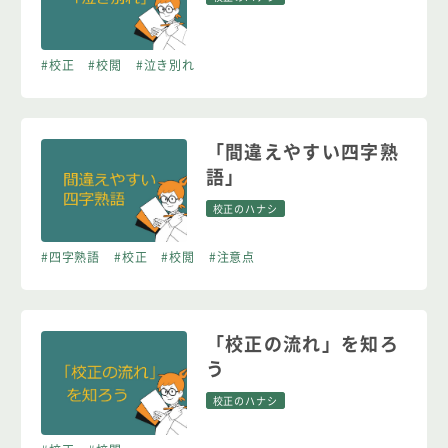
#校正
#校閲
#泣き別れ
「間違えやすい四字熟
語」
校正のハナシ
#四字熟語
#校正
#校閲
#注意点
「校正の流れ」を知ろ
う
校正のハナシ