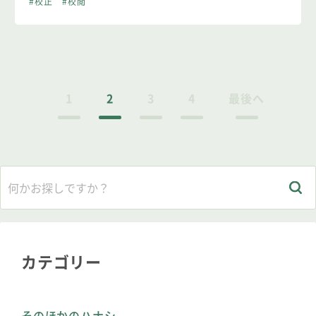
#校正
#校閲
1
2
3
4
最後へ
カテゴリー
そのほかのハナシ