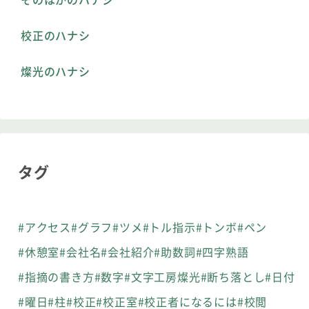
校正のハナシ
燦光のハナシ
タグ
#アクセス
#グラフ
#ツメ
#トル指示
#トンボ
#ペン
#休憩室
#会社名
#会社紹介
#助数詞
#四字熟語
#指摘の書き方
#数字
#文字工房燦光
#断ち落とし
#日付
#曜日
#柱
#校正
#校正室
#校正者になるには
#校閲