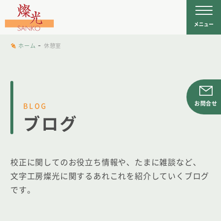
文字工房燦光
を
メニュー
-
ホーム
休憩室
お問合せ
BLOG
ブログ
校正に関してのお役立ち情報や、たまに雑談など、
文字工房燦光に関するあれこれを紹介していくブログ
です。