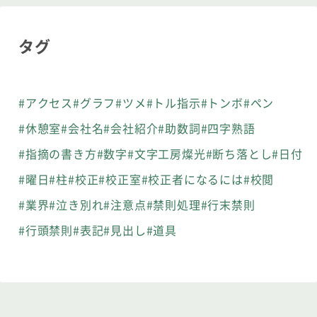
タグ
#アクセス
#グラフ
#ツメ
#トル指示
#トンボ
#ペン
#休憩室
#会社名
#会社紹介
#助数詞
#四字熟語
#指摘の書き方
#数字
#文字工房燦光
#断ち落とし
#日付
#曜日
#柱
#校正
#校正室
#校正者になるには
#校閲
#業界
#泣き別れ
#注意点
#禁則処理
#行末禁則
#行頭禁則
#表記
#見出し
#道具