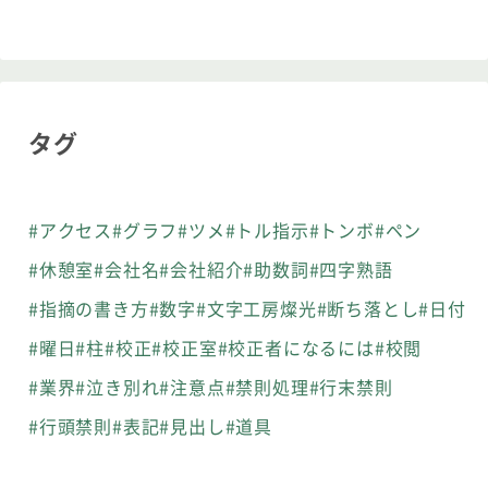
タグ
#アクセス
#グラフ
#ツメ
#トル指示
#トンボ
#ペン
#休憩室
#会社名
#会社紹介
#助数詞
#四字熟語
#指摘の書き方
#数字
#文字工房燦光
#断ち落とし
#日付
#曜日
#柱
#校正
#校正室
#校正者になるには
#校閲
#業界
#泣き別れ
#注意点
#禁則処理
#行末禁則
#行頭禁則
#表記
#見出し
#道具