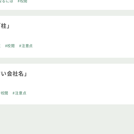
なるには
#校閲
「柱」
正
#校閲
#注意点
すい会社名」
#校閲
#注意点