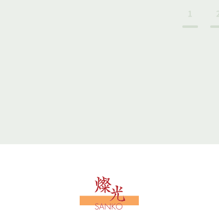
1
文字工房燦光