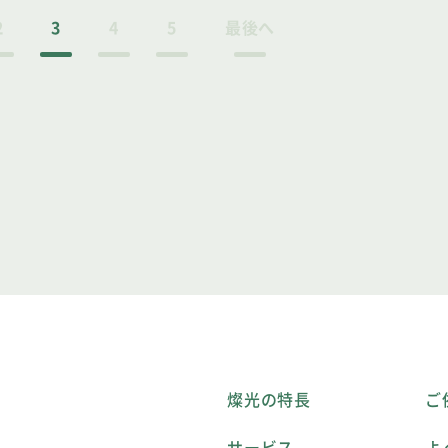
2
3
4
5
最後へ
燦光の特長
ご
サービス
よ