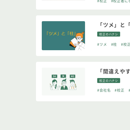
#校正
#校正者に
「ツメ」と
校正のハナシ
#ツメ
#柱
#校
「間違えや
校正のハナシ
#会社名
#校正