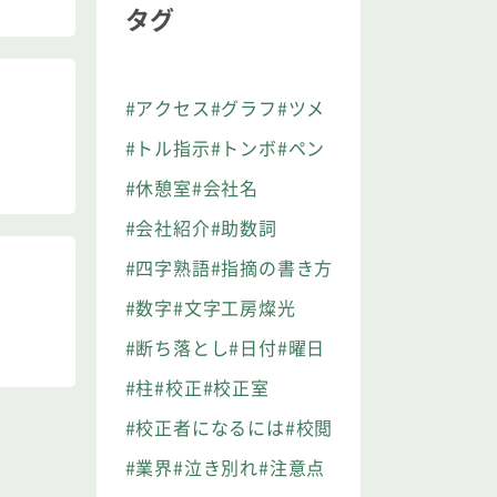
タグ
#アクセス
#グラフ
#ツメ
#トル指示
#トンボ
#ペン
#休憩室
#会社名
#会社紹介
#助数詞
#四字熟語
#指摘の書き方
#数字
#文字工房燦光
#断ち落とし
#日付
#曜日
#柱
#校正
#校正室
#校正者になるには
#校閲
#業界
#泣き別れ
#注意点